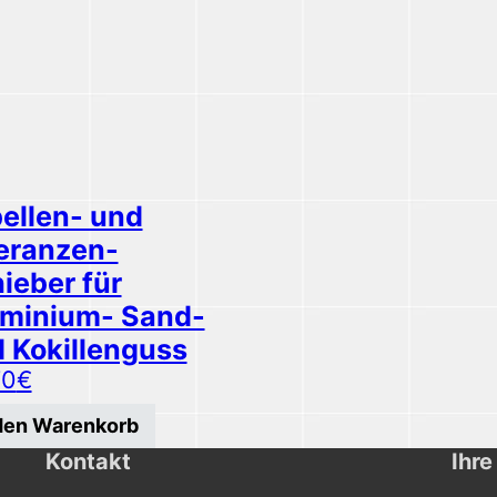
ellen- und
eranzen-
ieber für
minium- Sand-
 Kokillenguss
70
€
 den Warenkorb
Kontakt
Ihre