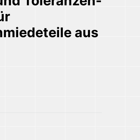
und Toleranzen-
ür
miedeteile aus
Schieber für Gesenkschmiedeteile aus Stahl Menge