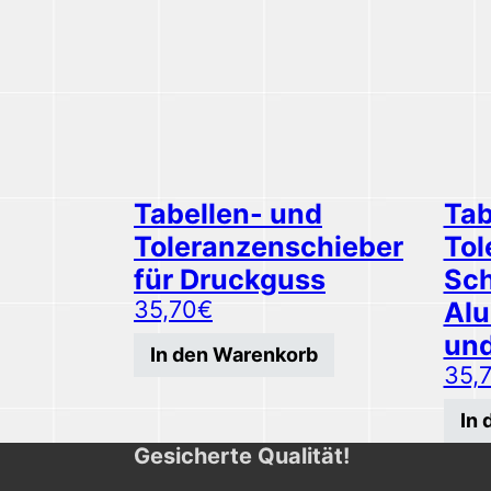
Tabellen- und
Tab
Toleranzenschieber
Tol
für Druckguss
Sch
35,70
€
Alu
und
In den Warenkorb
35,
In
Gesicherte Qualität!